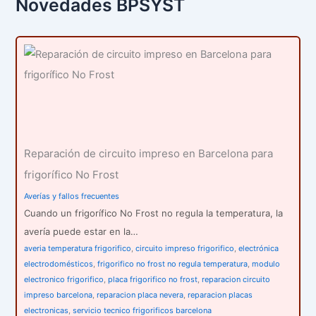
Novedades BPSYST
a
r
p
o
r
:
Reparación de circuito impreso en Barcelona para
frigorífico No Frost
Averías y fallos frecuentes
Cuando un frigorífico No Frost no regula la temperatura, la
avería puede estar en la…
averia temperatura frigorifico
,
circuito impreso frigorifico
,
electrónica
electrodomésticos
,
frigorifico no frost no regula temperatura
,
modulo
electronico frigorifico
,
placa frigorifico no frost
,
reparacion circuito
impreso barcelona
,
reparacion placa nevera
,
reparacion placas
electronicas
,
servicio tecnico frigorificos barcelona