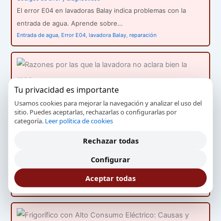
El error E04 en lavadoras Balay indica problemas con la
entrada de agua. Aprende sobre…
Entrada de agua
,
Error E04
,
lavadora Balay
,
reparación
Tu privacidad es importante
Usamos cookies para mejorar la navegación y analizar el uso del
sitio. Puedes aceptarlas, rechazarlas o configurarlas por
categoría.
Leer política de cookies
Razones por las que la lavadora no aclara bien la ropa
Rechazar todas
Mantenimiento y prevención
Configurar
Investiga las causas más comunes por las que tu lavadora
no aclara la ropa adecuadamente,…
Aceptar todas
aclarado
,
exceso de detergente
,
lavadora
,
reparación
,
servicio técnico