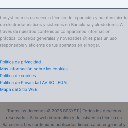
e
g
o
bpsyst.com es un servicio técnico de reparación y mantenimiento
r
de electrodomésticos y sistemas en Barcelona y alrededores. A
í
través de nuestros contenidos compartimos información
a
práctica, consejos generales y novedades útiles para un uso
s
responsable y eficiente de tus aparatos en el hogar.
Política de privacidad
Más información sobre las cookies
Política de cookies
Politíca de Privacidad AVISO LEGAL
Mapa del Sitio WEB
Todos los derechos © 2026 BPSYST | Todos los derechos
reservados. Sitio web informativo y de asistencia técnica en
Barcelona. Los contenidos publicados tienen carácter general y