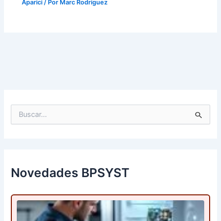
Aparici
/ Por
Marc Rodríguez
B
u
s
c
a
r
p
Novedades BPSYST
o
r
: