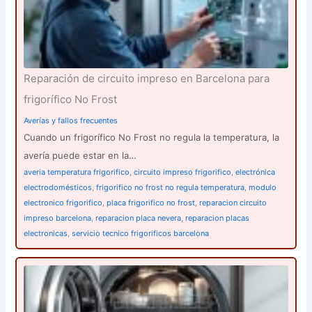
Reparación de circuito impreso en Barcelona para
frigorífico No Frost
Averías y fallos frecuentes
Cuando un frigorífico No Frost no regula la temperatura, la
avería puede estar en la…
averia temperatura frigorifico
,
circuito impreso frigorifico
,
electrónica
electrodomésticos
,
frigorifico no frost no regula temperatura
,
modulo
electronico frigorifico
,
placa frigorifico no frost
,
reparacion circuito
impreso barcelona
,
reparacion placa nevera
,
reparacion placas
electronicas
,
servicio tecnico frigorificos barcelona