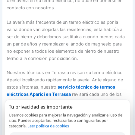
bien avería en su termo eléctrico, no dude en ponerse en
contacto con nosotros.
La avería más frecuente de un termo eléctrico es por la
vaina donde van alojadas las resistencias, esta habitúa a
ser de hierro y deberíamos sustituirla cuando menos cada
un par de años y reemplazar el ánodo de magnesio para
no exponer a todos los elementos de hierro de nuestro
termo a la corrosión por oxidación.
Nuestros técnicos en Terrassa revisan su termo eléctrico
Aparici localizando rápidamente la avería. Ante alguno de
estos síntomas, nuestro
servicio técnico de termos
eléctricos Aparici en Terrassa
revisará cada uno de los
componentes de su termos para agua caliente para
Tu privacidad es importante
proceder a su reparación:
Usamos cookies para mejorar la navegación y analizar el uso del
sitio. Puedes aceptarlas, rechazarlas o configurarlas por
Mal
categoría.
Leer política de cookies
funcionamiento