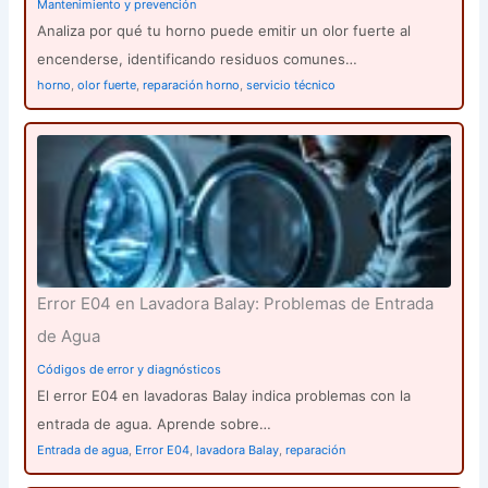
Mantenimiento y prevención
Analiza por qué tu horno puede emitir un olor fuerte al
encenderse, identificando residuos comunes…
horno
,
olor fuerte
,
reparación horno
,
servicio técnico
Error E04 en Lavadora Balay: Problemas de Entrada
de Agua
Códigos de error y diagnósticos
El error E04 en lavadoras Balay indica problemas con la
entrada de agua. Aprende sobre…
Entrada de agua
,
Error E04
,
lavadora Balay
,
reparación