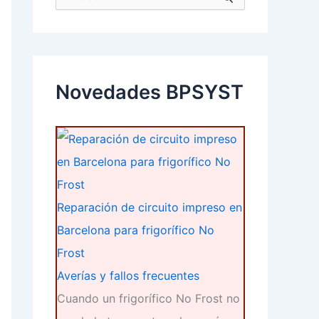
u
s
c
a
r
p
Novedades BPSYST
o
r
:
Reparación de circuito impreso en
Barcelona para frigorífico No
Frost
Averías y fallos frecuentes
Cuando un frigorífico No Frost no