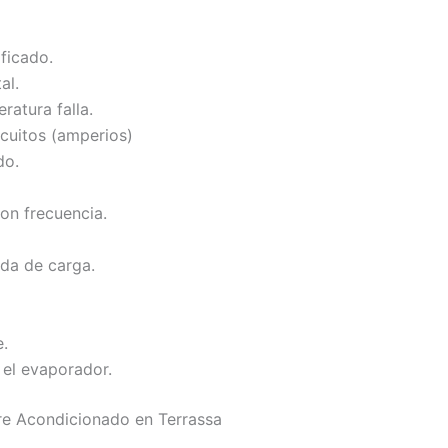
ificado.
al.
ratura falla.
cuitos (amperios)
do.
on frecuencia.
ida de carga.
e.
 el evaporador.
re Acondicionado en Terrassa