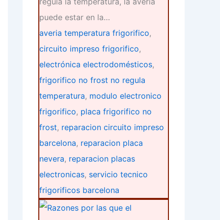
regula la temperatura, la avería
puede estar en la…
averia temperatura frigorifico
,
circuito impreso frigorifico
,
electrónica electrodomésticos
,
frigorifico no frost no regula
temperatura
,
modulo electronico
frigorifico
,
placa frigorifico no
frost
,
reparacion circuito impreso
barcelona
,
reparacion placa
nevera
,
reparacion placas
electronicas
,
servicio tecnico
frigorificos barcelona