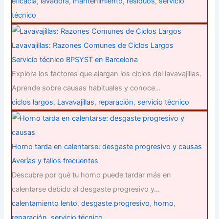
eficacia
,
lavadora
,
mantenimiento
,
residuos
,
servicio
técnico
Lavavajillas: Razones Comunes de Ciclos Largos
Servicio técnico BPSYST en Barcelona
Explora los factores que alargan los ciclos del lavavajillas.
Aprende sobre causas habituales y conoce…
ciclos largos
,
Lavavajillas
,
reparación
,
servicio técnico
Horno tarda en calentarse: desgaste progresivo y causas
Averías y fallos frecuentes
Descubre por qué tu horno puede tardar más en
calentarse debido al desgaste progresivo y…
calentamiento lento
,
desgaste progresivo
,
horno
,
reparación
,
servicio técnico