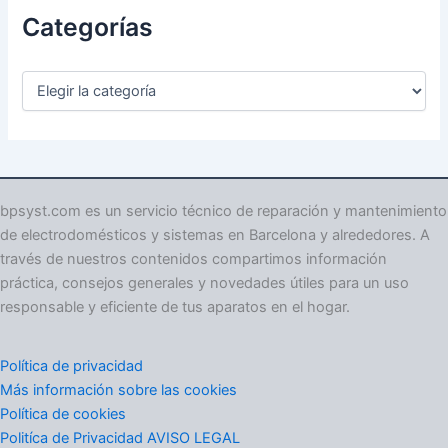
Categorías
C
a
t
e
g
o
r
bpsyst.com es un servicio técnico de reparación y mantenimiento
í
de electrodomésticos y sistemas en Barcelona y alrededores. A
a
través de nuestros contenidos compartimos información
s
práctica, consejos generales y novedades útiles para un uso
responsable y eficiente de tus aparatos en el hogar.
Política de privacidad
Más información sobre las cookies
Política de cookies
Politíca de Privacidad AVISO LEGAL