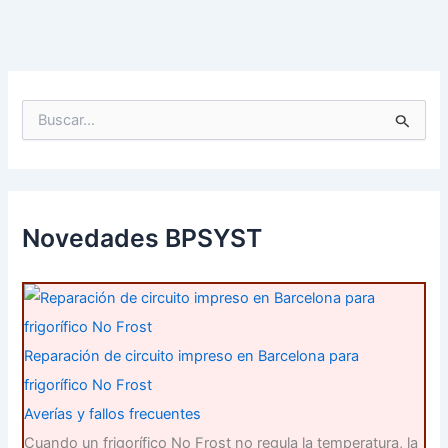
B
u
s
c
a
r
p
Novedades BPSYST
o
r
:
Reparación de circuito impreso en Barcelona para
frigorífico No Frost
Averías y fallos frecuentes
Cuando un frigorífico No Frost no regula la temperatura, la