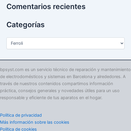
Comentarios recientes
Categorías
C
a
t
e
g
o
bpsyst.com es un servicio técnico de reparación y mantenimiento
r
de electrodomésticos y sistemas en Barcelona y alrededores. A
í
través de nuestros contenidos compartimos información
a
práctica, consejos generales y novedades útiles para un uso
s
responsable y eficiente de tus aparatos en el hogar.
Política de privacidad
Más información sobre las cookies
Política de cookies