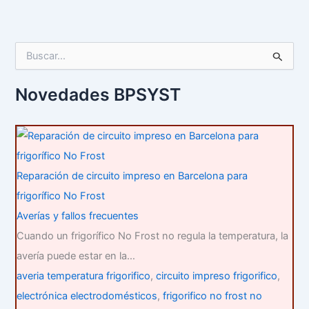
B
u
s
c
Novedades BPSYST
a
r
p
o
r
:
Reparación de circuito impreso en Barcelona para
frigorífico No Frost
Averías y fallos frecuentes
Cuando un frigorífico No Frost no regula la temperatura, la
avería puede estar en la…
averia temperatura frigorifico
,
circuito impreso frigorifico
,
electrónica electrodomésticos
,
frigorifico no frost no