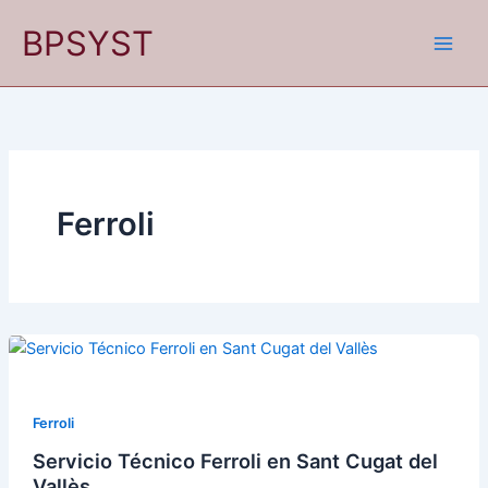
Ir
BPSYST
al
contenido
Ferroli
Ferroli
Servicio Técnico Ferroli en Sant Cugat del
Vallès