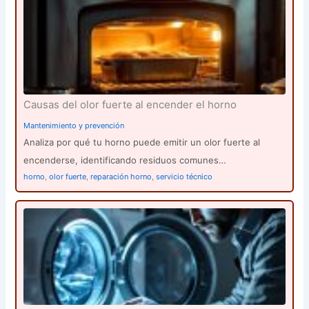
Causas del olor fuerte al encender el horno
Mantenimiento y prevención
Analiza por qué tu horno puede emitir un olor fuerte al
encenderse, identificando residuos comunes…
horno
,
olor fuerte
,
reparación horno
,
servicio técnico