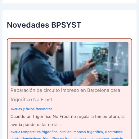
c
a
r
p
Novedades BPSYST
o
r
:
Reparación de circuito impreso en Barcelona para
frigorífico No Frost
Averías y fallos frecuentes
Cuando un frigorífico No Frost no regula la temperatura, la
avería puede estar en la…
averia temperatura frigorifico
,
circuito impreso frigorifico
,
electrónica
electrodomésticos
,
frigorifico no frost no regula temperatura
,
modulo