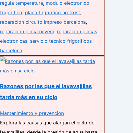
regula temperatura
,
modulo electronico
frigorifico
,
placa frigorifico no frost
,
reparacion circuito impreso barcelona
,
reparacion placa nevera
,
reparacion placas
electronicas
,
servicio tecnico frigorificos
barcelona
Razones por las que el lavavajillas
tarda más en su ciclo
Mantenimiento y prevención
Explora las causas que alargan el ciclo del
lavavajillas, desde la presión de agua hasta…