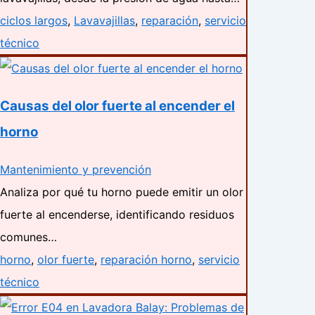
ciclos largos
,
Lavavajillas
,
reparación
,
servicio
técnico
Causas del olor fuerte al encender el
horno
Mantenimiento y prevención
Analiza por qué tu horno puede emitir un olor
fuerte al encenderse, identificando residuos
comunes…
horno
,
olor fuerte
,
reparación horno
,
servicio
técnico