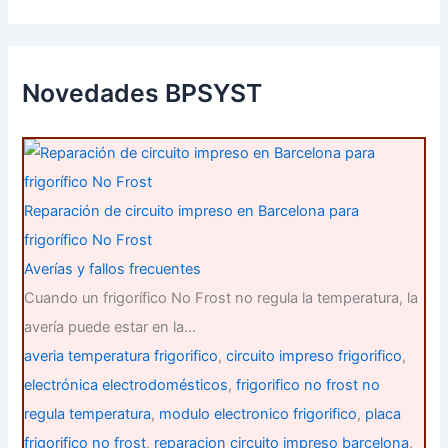
s
c
a
r
p
Novedades BPSYST
o
r
:
Reparación de circuito impreso en Barcelona para
frigorífico No Frost
Averías y fallos frecuentes
Cuando un frigorífico No Frost no regula la temperatura, la
avería puede estar en la…
averia temperatura frigorifico
,
circuito impreso frigorifico
,
electrónica electrodomésticos
,
frigorifico no frost no
regula temperatura
,
modulo electronico frigorifico
,
placa
frigorifico no frost
,
reparacion circuito impreso barcelona
,