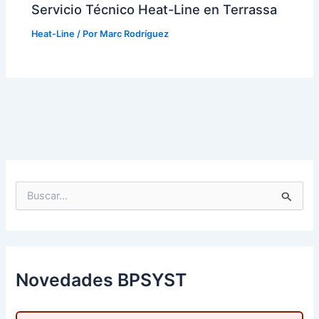
Servicio Técnico Heat-Line en Terrassa
Heat-Line
/ Por
Marc Rodríguez
B
u
s
c
a
r
p
Novedades BPSYST
o
r
: