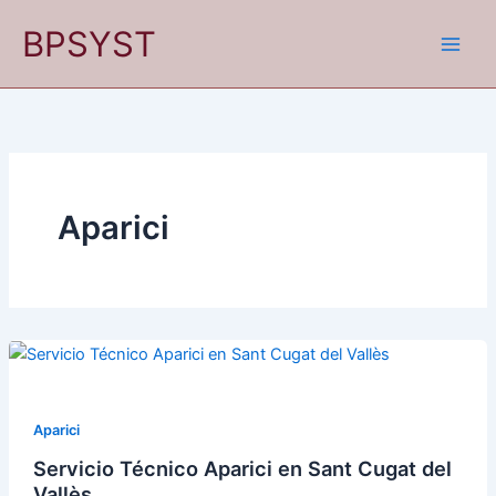
Ir
BPSYST
al
contenido
Aparici
Aparici
Servicio Técnico Aparici en Sant Cugat del
Vallès