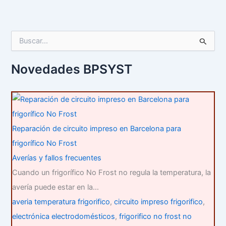
B
u
s
c
Novedades BPSYST
a
r
p
o
r
:
Reparación de circuito impreso en Barcelona para
frigorífico No Frost
Averías y fallos frecuentes
Cuando un frigorífico No Frost no regula la temperatura, la
avería puede estar en la…
averia temperatura frigorifico
,
circuito impreso frigorifico
,
electrónica electrodomésticos
,
frigorifico no frost no