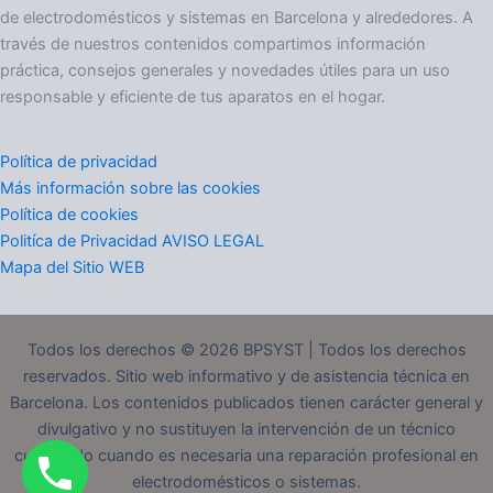
r
de electrodomésticos y sistemas en Barcelona y alrededores. A
í
través de nuestros contenidos compartimos información
a
práctica, consejos generales y novedades útiles para un uso
s
responsable y eficiente de tus aparatos en el hogar.
Política de privacidad
Más información sobre las cookies
Política de cookies
Politíca de Privacidad AVISO LEGAL
Mapa del Sitio WEB
Todos los derechos © 2026 BPSYST | Todos los derechos
reservados. Sitio web informativo y de asistencia técnica en
Barcelona. Los contenidos publicados tienen carácter general y
divulgativo y no sustituyen la intervención de un técnico
cualificado cuando es necesaria una reparación profesional en
electrodomésticos o sistemas.