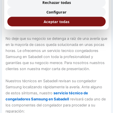
Rechazar todas
de respuesta de primer nivel con la garantía de ser un
servicio técnico autorizado en Sabadell para el fabricante
Configurar
de congeladores Samsung. Nos ocupamos de la
instalación y reparación in-situ de su arcón congelador y
Aceptar todas
ofrecemos las mejores garantías.
No deje que su negocio se detenga a raíz de una avería que
en la mayoría de casos queda solucionada en unas pocas
horas. Le ofrecemos un servicio tecnico congeladores
Samsung en Sabadell con toda la profesionalidad y
garantías que su negocio merece. Para nosotros nuestros
clientes son nuestra mejor carta de presentación.
Nuestros técnicos en Sabadell revisan su congelador
Samsung localizando rápidamente la avería. Ante alguno
de estos síntomas, nuestro
servicio técnico de
congeladores Samsung en Sabadell
revisará cada uno de
los componentes del congelador para proceder a su
reparación: