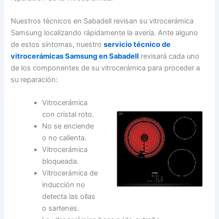
Nuestros técnicos en Sabadell revisan su vitrocerámica
Samsung localizando rápidamente la avería. Ante alguno
de estos síntomas, nuestro
servicio técnico de
vitrocerámicas Samsung en Sabadell
revisará cada uno
de los componentes de su vitrocerámica para proceder a
su reparación:
Vitrocerámica
con cristal roto.
No se enciende
o no calienta.
Vitrocerámica
bloqueada.
Vitrocerámica de
inducción no
detecta las ollas
o sartenes.