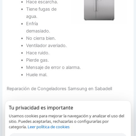
Hace escarcha.
Tiene fugas de
agua.
Enfría
demasiado.
No cierra bien.
Ventilador averiado.
Hace ruido.
Pierde gas.
Mensaje de error o alarma.
Huele mal.
Reparación de Congeladores Samsung en Sabadell
Ponemos a su alcance un conjunto de profesionales con
Tu privacidad es importante
una extensa y amplia experiencia profesional en
Usamos cookies para mejorar la navegación y analizar el uso del
la
instalacion y reparación de congeladores Samsung en
sitio. Puedes aceptarlas, rechazarlas o configurarlas por
Sabadell
en un tiempo record. Nuestro servicio tecnico de
categoría.
Leer política de cookies
congeladores Samsung en Sabadell ofrece unos tiempos