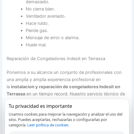
demasiado.
No cierra bien.
Ventilador averiado.
Hace ruido.
Pierde gas.
Mensaje de error o alarma.
Huele mal.
Reparación de Congeladores Indesit en Terrassa
Ponemos a su alcance un conjunto de profesionales con
una amplia y amplia experiencia profesional en
la
instalacion y reparación de congeladores Indesit en
Terrassa
en un tiempo record. Nuestro servicio técnico de
congeladores Indesit en Terrassa ofrece unos tiempos de
Tu privacidad es importante
contestación de primer nivel con la garantía de ser un
Usamos cookies para mejorar la navegación y analizar el uso del
servicio tecnico autorizado en Terrassa para el fabricante
sitio. Puedes aceptarlas, rechazarlas o configurarlas por
de congeladores Indesit. Nos ocupamos de la instalación y
categoría.
Leer política de cookies
reparación in-situ de su arcón congelador y ofrecemos las