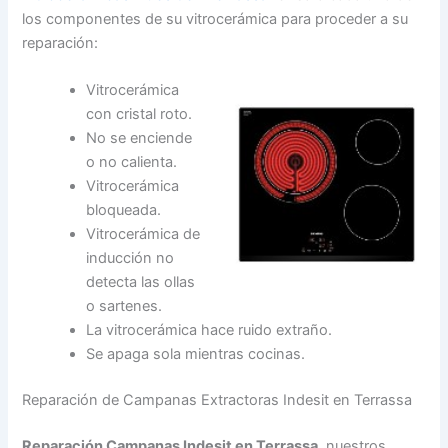
los componentes de su vitrocerámica para proceder a su
reparación:
Vitrocerámica
con cristal roto.
No se enciende
o no calienta.
Vitrocerámica
bloqueada.
Vitrocerámica de
inducción no
detecta las ollas
o sartenes.
La vitrocerámica hace ruido extraño.
Se apaga sola mientras cocinas.
Reparación de Campanas Extractoras Indesit en Terrassa
Reparación Campanas Indesit en Terrassa
, nuestros