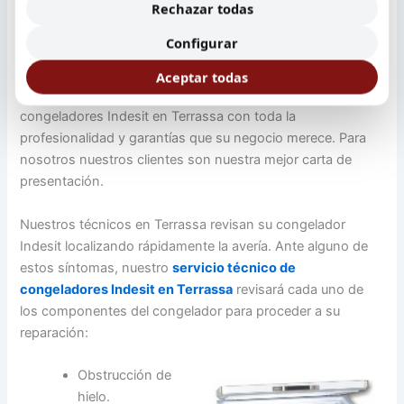
Rechazar todas
mejores garantías.
Configurar
No permita que su negocio se detenga a causa de una
avería que en la mayor parte de casos queda solucionada
Aceptar todas
en unas pocas horas. Le ofrecemos un servicio tecnico
congeladores Indesit en Terrassa con toda la
profesionalidad y garantías que su negocio merece. Para
nosotros nuestros clientes son nuestra mejor carta de
presentación.
Nuestros técnicos en Terrassa revisan su congelador
Indesit localizando rápidamente la avería. Ante alguno de
estos síntomas, nuestro
servicio técnico de
congeladores Indesit en Terrassa
revisará cada uno de
los componentes del congelador para proceder a su
reparación:
Obstrucción de
hielo.