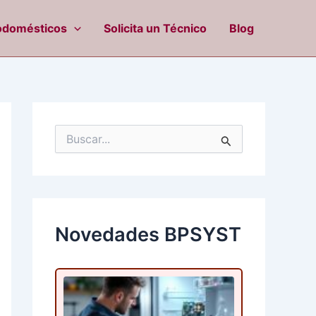
odomésticos
Solicita un Técnico
Blog
B
u
s
c
a
r
p
Novedades BPSYST
o
r
: