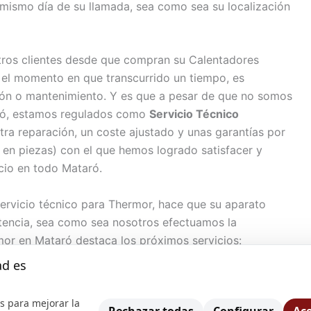
l mismo día de su llamada, sea como sea su localización
ros clientes desde que compran su Calentadores
el momento en que transcurrido un tiempo, es
ción o mantenimiento. Y es que a pesar de que no somos
aró, estamos regulados como
Servicio Técnico
tra reparación, un coste ajustado y unas garantías por
 en piezas) con el que hemos logrado satisfacer y
vicio en todo Mataró.
servicio técnico para Thermor, hace que su aparato
encia, sea como sea nosotros efectuamos la
mor en Mataró destaca los próximos servicios:
ad es
s para mejorar la
s Thermor en Mataró sabemos que contar con de un