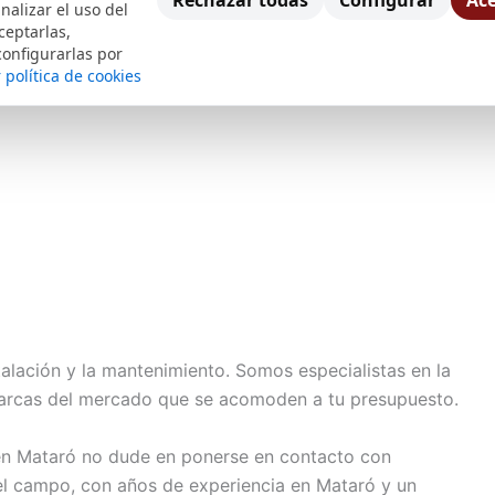
Rechazar todas
Configurar
Ace
nalizar el uso del
icuatro horas se ha hecho una necesidad imperiosa. Es
ceptarlas,
configurarlas por
ntran libres en toda la provincia para darle solución
 política de cookies
tu caldera ya sea:
talación y la mantenimiento. Somos especialistas en la
arcas del mercado que se acomoden a tu presupuesto.
 en Mataró no dude en ponerse en contacto con
 el campo, con años de experiencia en Mataró y un