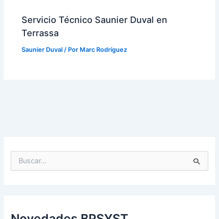
Servicio Técnico Saunier Duval en
Terrassa
Saunier Duval
/ Por
Marc Rodríguez
B
u
s
c
a
r
p
Novedades BPSYST