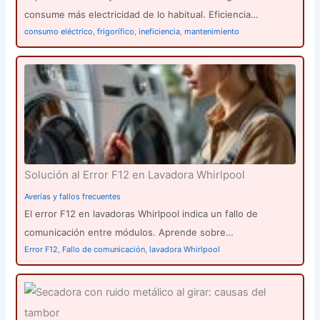
consume más electricidad de lo habitual. Eficiencia…
consumo eléctrico
,
frigorífico
,
ineficiencia
,
mantenimiento
Solución al Error F12 en Lavadora Whirlpool
Averías y fallos frecuentes
El error F12 en lavadoras Whirlpool indica un fallo de
comunicación entre módulos. Aprende sobre…
Error F12
,
Fallo de comunicación
,
lavadora Whirlpool