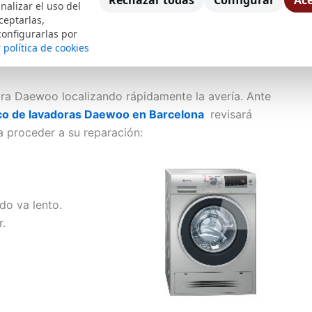
Rechazar todas
Configurar
Ace
be contactar con un servicio técnico especializado
nalizar el uso del
ceptarlas,
 un técnico cualificado realice una revisión o dado
configurarlas por
 y cada una de las garantías, eludiendo de este modo
 política de cookies
ora Daewoo localizando rápidamente la avería. Ante
ico de lavadoras Daewoo en Barcelona
revisará
 proceder a su reparación:
do va lento.
r.