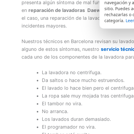
presenta algún síntoma de mal funcionamiento de
navegación y a
sitio. Puedes a
en
reparación de lavadoras Daewoo
a fin de que
rechazarlas o 
el caso, una reparación de la lavadora con todas
categoría.
Leer
incidentes mayores.
Nuestros técnicos en Barcelona revisan su lavad
alguno de estos síntomas, nuestro
servicio técn
cada uno de los componentes de la lavadora para
La lavadora no centrifuga.
Da saltos o hace mucho estruendos.
El lavado lo hace bien pero el centrifuga
La ropa sale muy mojada tras centrifuga
El tambor no vira.
No arranca.
Los lavados duran demasiado.
El programador no vira.