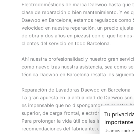
Electrodomésticos de marca Daewoo hasta que tra
clase de reparación o bien mantenimiento. Y es q
Daewoo en Barcelona, estamos regulados como
velocidad en nuestra reparación, un precio ajust
de obra y dos años en piezas) con el que hemos c
clientes del servicio en todo Barcelona.
Ahí nuestra profesionalidad y nuestro gran serv
como nuevo tras nuestra asistencia, sea como se
técnica Daewoo en Barcelona resalta los siguiente
Reparación de Lavadoras Daewoo en Barcelona
La gran apuesta en la actualidad de Daewoo son
es impensable que no dispongamos en nuestro hog
superior, de carga frontal, electrónica, automátic
Tu privacid
Para prolongar la vida útil de las lavadoras, es 
importante
recomendaciones del fabricante, que están detalla
Usamos cookie