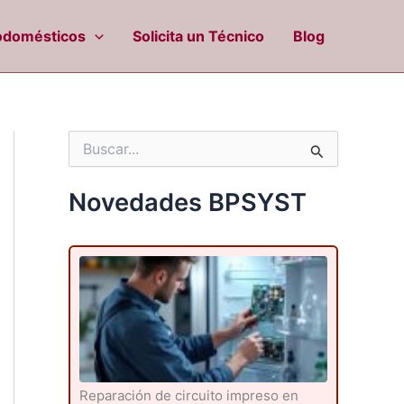
odomésticos
Solicita un Técnico
Blog
B
u
s
c
Novedades BPSYST
a
r
p
o
r
:
Reparación de circuito impreso en