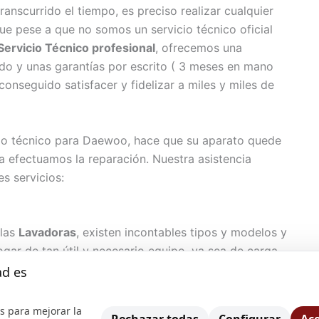
nscurrido el tiempo, es preciso realizar cualquier
ue pese a que no somos un servicio técnico oficial
Servicio Técnico profesional
, ofrecemos una
ado y unas garantías por escrito ( 3 meses en mano
onseguido satisfacer y fidelizar a miles y miles de
icio técnico para Daewoo, hace que su aparato quede
a efectuamos la reparación. Nuestra asistencia
s servicios:
 las
Lavadoras
, existen incontables tipos y modelos y
ar de tan útil y necesario equipo, ya sea de carga
a, semiautomática, de revolución variable, etcétera
ad es
necesario cumplir con todas y cada una de las
das en el manual de instrucciones y si la lavadora
s para mejorar la