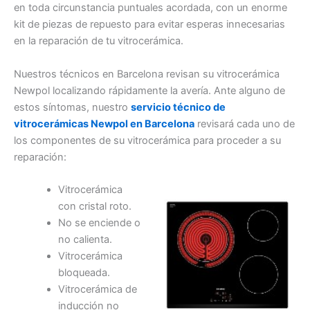
en toda circunstancia puntuales acordada, con un enorme
kit de piezas de repuesto para evitar esperas innecesarias
en la reparación de tu vitrocerámica.
Nuestros técnicos en Barcelona revisan su vitrocerámica
Newpol localizando rápidamente la avería. Ante alguno de
estos síntomas, nuestro
servicio técnico de
vitrocerámicas Newpol en Barcelona
revisará cada uno de
los componentes de su vitrocerámica para proceder a su
reparación:
Vitrocerámica
con cristal roto.
No se enciende o
no calienta.
Vitrocerámica
bloqueada.
Vitrocerámica de
inducción no