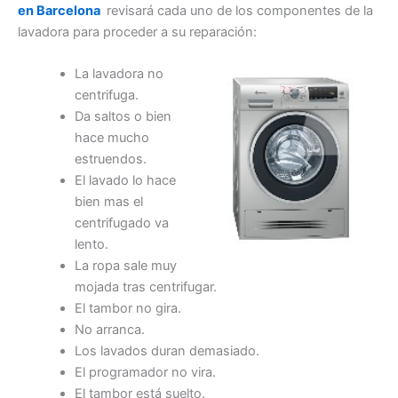
en Barcelona
revisará cada uno de los componentes de la
lavadora para proceder a su reparación:
La lavadora no
centrifuga.
Da saltos o bien
hace mucho
estruendos.
El lavado lo hace
bien mas el
centrifugado va
lento.
La ropa sale muy
mojada tras centrifugar.
El tambor no gira.
No arranca.
Los lavados duran demasiado.
El programador no vira.
El tambor está suelto.