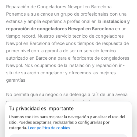
Reparación de Congeladores Newpol en Barcelona
Ponemos a su alcance un grupo de profesionales con una
extensa y amplia experiencia profesional en la
instalacion y
reparación de congeladores Newpol en Barcelona
en un
tiempo record. Nuestro servicio tecnico de congeladores
Newpol en Barcelona ofrece unos tiempos de respuesta de
primer nivel con la garantía de ser un servicio tecnico
autorizado en Barcelona para el fabricante de congeladores
Newpol. Nos ocupamos de la instalación y reparación in-
situ de su arcón congelador y ofrecemos las mejores
garantías.
No permita que su negocio se detenga a raíz de una avería
que en la mayoría de casos queda solucionada en unas
Tu privacidad es importante
pocas horas. Le brindamos un servicio tecnico
congeladores Newpol en Barcelona con toda la
Usamos cookies para mejorar la navegación y analizar el uso del
sitio. Puedes aceptarlas, rechazarlas o configurarlas por
profesionalidad y garantías que su negocio merece. Para
categoría.
Leer política de cookies
nosotros nuestros clientes son nuestra mejor carta de