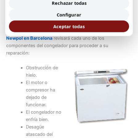
presentación.
Rechazar todas
Configurar
Nuestros técnicos en Barcelona revisan su congelador
Newpol localizando rápidamente la avería. Ante alguno de
Aceptar todas
estos síntomas, nuestro
servicio técnico de congeladores
Newpol en Barcelona
revisará cada uno de los
componentes del congelador para proceder a su
reparación:
Obstrucción de
hielo.
El motor o
compresor ha
dejado de
funcionar.
El congelador no
enfría bien.
Desagüe
atascado del