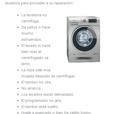
lavadora para proceder a su reparación:
La lavadora no
centrifuga.
Da saltos o hace
mucho
estruendos.
El lavado lo hace
bien mas el
centrifugado va
lento.
La ropa sale muy
mojada después de centrifugar.
El tambor no vira.
No arranca.
Los lavados duran demasiado.
El programador no gira.
El tambor está suelto.
Huele a quemado o bien ha salido humo.