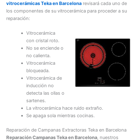
vitrocerámicas Teka en Barcelona
revisará cada uno de
los componentes de su vitrocerámica para proceder a su
reparación:
Vitrocerámica
con cristal roto.
No se enciende o
no calienta.
Vitrocerámica
bloqueada.
Vitrocerámica de
inducción no
detecta las ollas o
sartenes.
La vitrocerámica hace ruido extraño.
Se apaga sola mientras cocinas.
Reparación de Campanas Extractoras Teka en Barcelona
Reparación Campanas Teka en Barcelona
, nuestros