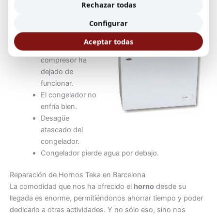
congelador para proceder a su reparación:
Rechazar todas
Configurar
Obstrucción de
hielo.
Aceptar todas
El motor o
compresor ha
dejado de
funcionar.
El congelador no
enfría bien.
Desagüe
atascado del
congelador.
Congelador pierde agua por debajo.
Reparación de Hornos Teka en Barcelona
La comodidad que nos ha ofrecido el
horno
desde su
llegada es enorme, permitiéndonos ahorrar tiempo y poder
dedicarlo a otras actividades. Y no sólo eso, sino nos