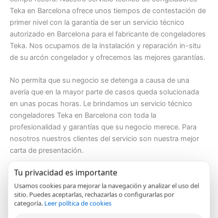
Teka en Barcelona ofrece unos tiempos de contestación de
primer nivel con la garantía de ser un servicio técnico
autorizado en Barcelona para el fabricante de congeladores
Teka. Nos ocupamos de la instalación y reparación in-situ
de su arcón congelador y ofrecemos las mejores garantías.
No permita que su negocio se detenga a causa de una
avería que en la mayor parte de casos queda solucionada
en unas pocas horas. Le brindamos un servicio técnico
congeladores Teka en Barcelona con toda la
profesionalidad y garantías que su negocio merece. Para
nosotros nuestros clientes del servicio son nuestra mejor
carta de presentación.
Tu privacidad es importante
Nuestros técnicos en Barcelona revisan su congelador Teka
localizando rápidamente la avería. Ante alguno de estos
Usamos cookies para mejorar la navegación y analizar el uso del
sitio. Puedes aceptarlas, rechazarlas o configurarlas por
síntomas, nuestro
servicio técnico de congeladores Teka
categoría.
Leer política de cookies
en Barcelona
revisará cada uno de los componentes del