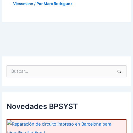
Viessmann
/ Por
Marc Rodríguez
B
u
s
c
a
r
p
Novedades BPSYST
o
r
: