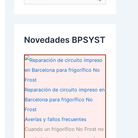
u
s
c
a
r
p
Novedades BPSYST
o
r
:
Reparación de circuito impreso en
Barcelona para frigorífico No
Frost
Averías y fallos frecuentes
Cuando un frigorífico No Frost no