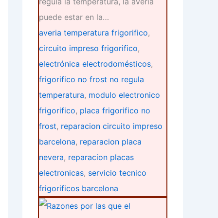
regula la temperatura, la avería
puede estar en la…
averia temperatura frigorifico
,
circuito impreso frigorifico
,
electrónica electrodomésticos
,
frigorifico no frost no regula
temperatura
,
modulo electronico
frigorifico
,
placa frigorifico no
frost
,
reparacion circuito impreso
barcelona
,
reparacion placa
nevera
,
reparacion placas
electronicas
,
servicio tecnico
frigorificos barcelona