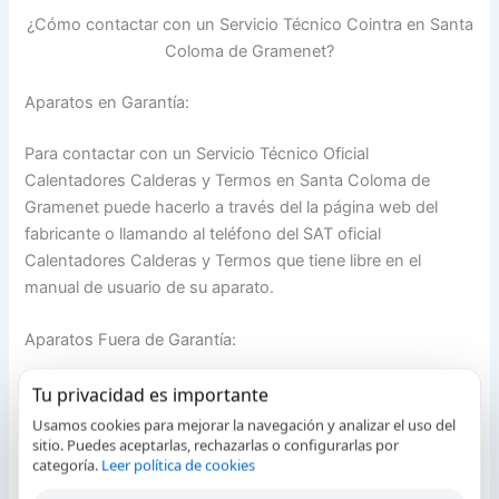
¿Cómo contactar con un Servicio Técnico Cointra en Santa
Coloma de Gramenet?
Aparatos en Garantía:
Para contactar con un Servicio Técnico Oficial
Calentadores Calderas y Termos en Santa Coloma de
Gramenet puede hacerlo a través del la página web del
fabricante o llamando al teléfono del SAT oficial
Calentadores Calderas y Termos que tiene libre en el
manual de usuario de su aparato.
Aparatos Fuera de Garantía:
Si su Aparato Calentadores Calderas y Termos se halla
Tu privacidad es importante
fuera del periodo de garantía nosotros podemos atender
Usamos cookies para mejorar la navegación y analizar el uso del
su incidencia ofreciendo un servicio técnico en Santa
sitio. Puedes aceptarlas, rechazarlas o configurarlas por
categoría.
Leer política de cookies
Coloma de Gramenet profesional y de calidad.