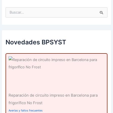
B
u
s
c
a
r
p
Novedades BPSYST
o
r
:
Reparación de circuito impreso en Barcelona para
frigorífico No Frost
Averías y fallos frecuentes