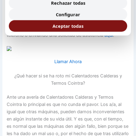
Rechazar todas
Teléfono del Servicio Técnico Cointra en Santa Coloma de
Gramenet
Configurar
Aceptar todas
Para notificar una incidencia puede hacerlo a través de este
teléfono o enviando una solicitud de asistencia
aquí
.
Llamar Ahora
¿Qué hacer si se ha roto mi Calentadores Calderas y
Termos Cointra?
Ante una avería de Calentadores Calderas y Termos
Cointra lo principal es que no cunda el pavor. Los a/a, al
igual que otras máquinas, pueden darnos inconvenientes
en algún instante de su vida útil. Y es que, con el tiempo,
es normal que las máquinas den algún fallo, bien porque se
les ha dado un mal uso o, por el hecho de que tras utilizarlo