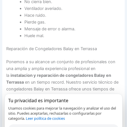
No cierra bien.
Ventilador averiado.
Hace ruido.
Pierde gas.
Mensaje de error o alarma.
Huele mal.
Reparación de Congeladores Balay en Terrassa
Ponemos a su alcance un conjunto de profesionales con
una amplia y amplia experiencia profesional en
la
instalacion y reparación de congeladores Balay en
Terrassa
en un tiempo record. Nuestro servicio técnico de
congeladores Balay en Terrassa ofrece unos tiempos de
contestación de primer nivel con la garantía de ser un
Tu privacidad es importante
servicio tecnico autorizado en Terrassa para el fabricante
Usamos cookies para mejorar la navegación y analizar el uso del
de congeladores Balay. Nos encargamos de la instalación
sitio. Puedes aceptarlas, rechazarlas o configurarlas por
y reparación in-situ de su arcón congelador y ofrecemos
categoría.
Leer política de cookies
las mejores garantías.