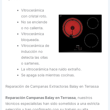
Vitrocerámica
con cristal roto.
No se enciende
o no calienta.
Vitrocerámica
bloqueada.
Vitrocerámica de
inducción no
detecta las ollas
o sartenes.
La vitrocerámica hace ruido extraño.
Se apaga sola mientras cocinas.
Reparación de Campanas Extractoras Balay en Terrassa
Reparación Campanas Balay en Terrassa
, nuestros
técnicos especialistas han sido sometidos a una estricta
selección y han confirmado con su trabajo su alta