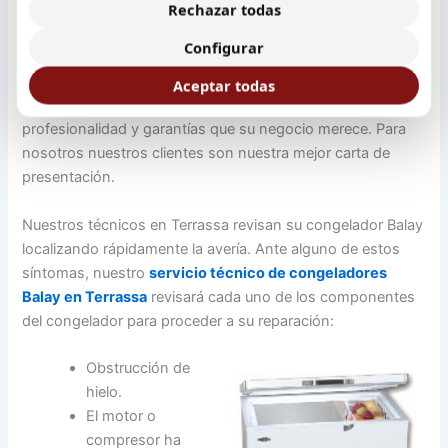
Rechazar todas
No permita que su negocio se detenga a raíz de una avería
Configurar
que en la mayoría de casos queda solucionada en unas
pocas horas. Le brindamos un servicio técnico
Aceptar todas
congeladores Balay en Terrassa con toda la
profesionalidad y garantías que su negocio merece. Para
nosotros nuestros clientes son nuestra mejor carta de
presentación.
Nuestros técnicos en Terrassa revisan su congelador Balay
localizando rápidamente la avería. Ante alguno de estos
síntomas, nuestro
servicio técnico de congeladores
Balay en Terrassa
revisará cada uno de los componentes
del congelador para proceder a su reparación:
Obstrucción de
hielo.
El motor o
compresor ha