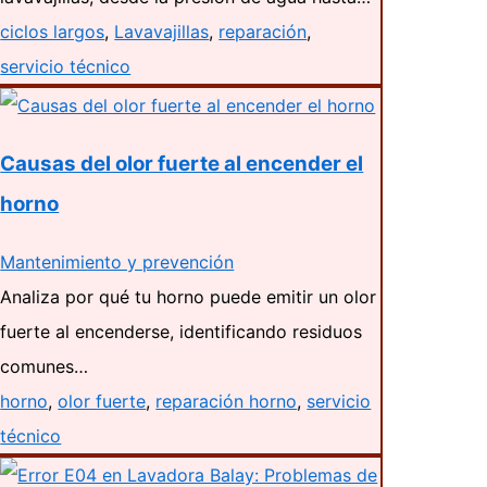
ciclos largos
,
Lavavajillas
,
reparación
,
servicio técnico
Causas del olor fuerte al encender el
horno
Mantenimiento y prevención
Analiza por qué tu horno puede emitir un olor
fuerte al encenderse, identificando residuos
comunes…
horno
,
olor fuerte
,
reparación horno
,
servicio
técnico