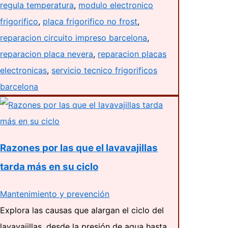
regula temperatura
,
modulo electronico
frigorifico
,
placa frigorifico no frost
,
reparacion circuito impreso barcelona
,
reparacion placa nevera
,
reparacion placas
electronicas
,
servicio tecnico frigorificos
barcelona
Razones por las que el lavavajillas
tarda más en su ciclo
Mantenimiento y prevención
Explora las causas que alargan el ciclo del
lavavajillas, desde la presión de agua hasta…