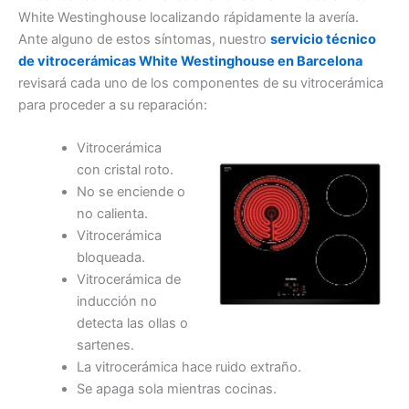
White Westinghouse localizando rápidamente la avería.
Ante alguno de estos síntomas, nuestro
servicio técnico
de vitrocerámicas White Westinghouse en Barcelona
revisará cada uno de los componentes de su vitrocerámica
para proceder a su reparación:
Vitrocerámica
con cristal roto.
No se enciende o
no calienta.
Vitrocerámica
bloqueada.
Vitrocerámica de
inducción no
detecta las ollas o
sartenes.
La vitrocerámica hace ruido extraño.
Se apaga sola mientras cocinas.