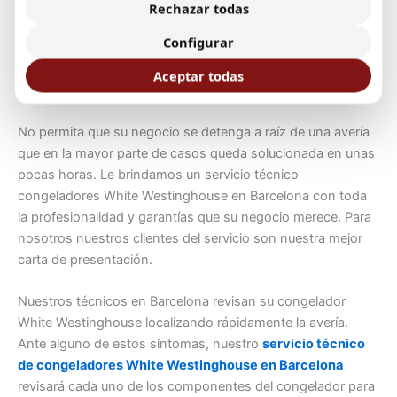
contestación de primer nivel con la garantía de ser un
Rechazar todas
servicio tecnico autorizado en Barcelona para el fabricante
Configurar
de congeladores White Westinghouse. Nos encargamos de
la instalación y reparación in-situ de su arcón congelador y
Aceptar todas
ofrecemos las mejores garantías.
No permita que su negocio se detenga a raíz de una avería
que en la mayor parte de casos queda solucionada en unas
pocas horas. Le brindamos un servicio técnico
congeladores White Westinghouse en Barcelona con toda
la profesionalidad y garantías que su negocio merece. Para
nosotros nuestros clientes del servicio son nuestra mejor
carta de presentación.
Nuestros técnicos en Barcelona revisan su congelador
White Westinghouse localizando rápidamente la avería.
Ante alguno de estos síntomas, nuestro
servicio técnico
de congeladores White Westinghouse en Barcelona
revisará cada uno de los componentes del congelador para