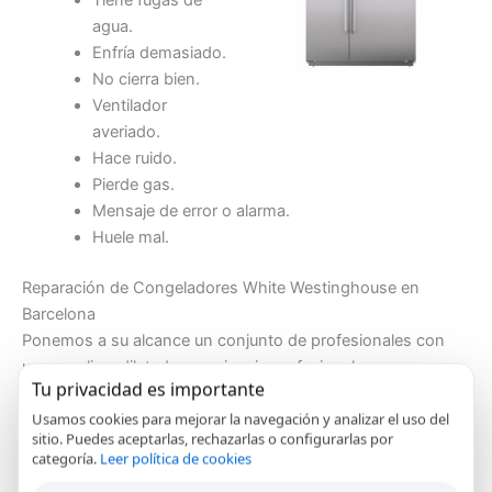
agua.
Enfría demasiado.
No cierra bien.
Ventilador
averiado.
Hace ruido.
Pierde gas.
Mensaje de error o alarma.
Huele mal.
Reparación de Congeladores White Westinghouse en
Barcelona
Ponemos a su alcance un conjunto de profesionales con
una amplia y dilatada experiencia profesional en
Tu privacidad es importante
la
instalacion y reparación de congeladores White
Usamos cookies para mejorar la navegación y analizar el uso del
Westinghouse en Barcelona
en un tiempo record.
sitio. Puedes aceptarlas, rechazarlas o configurarlas por
Nuestro servicio tecnico de congeladores White
categoría.
Leer política de cookies
Westinghouse en Barcelona ofrece unos tiempos de